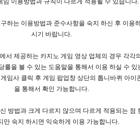
게임 이용방법과 규칙이 다르게 적용될 수 있습니다.
구하는 이용방법과 준수사항을 숙지 하신 후 이용
시기 바랍니다.
에서 제공하는 카지노 게임 영상 업체의 경우 각각
룰을 볼 수 있는 도움말을 통해서 이용 하실 수 있
 게임사 클릭 후 게임 팝업창 상단의 톱니바퀴 아이
을 통해서 확인 가능합니다.
신 방법과 크게 다르지 않으며 다르게 적용되는 점 
지만 숙지 하시면 익숙하게 이용 가능합니다.