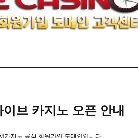
라이브 카지노 오픈 안내
M카지노 공식 회원가입 도메인입니다.