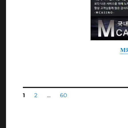
M
글
페
페
페
1
2
…
60
이
이
이
지
지
지
페
이