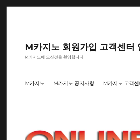
M카지노 회원가입 고객센터 
M카지노에 오신것을 환영합니다
M카지노
M카지노 공지사항
M카지노 고객센