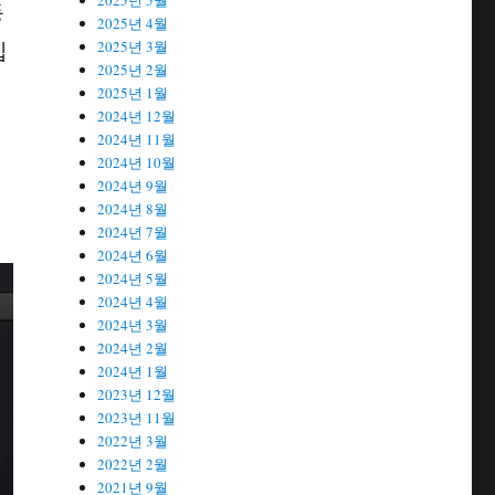
동
2025년 4월
입
2025년 3월
2025년 2월
2025년 1월
2024년 12월
2024년 11월
기
2024년 10월
2024년 9월
2024년 8월
2024년 7월
2024년 6월
2024년 5월
2024년 4월
2024년 3월
2024년 2월
2024년 1월
2023년 12월
2023년 11월
2022년 3월
2022년 2월
2021년 9월