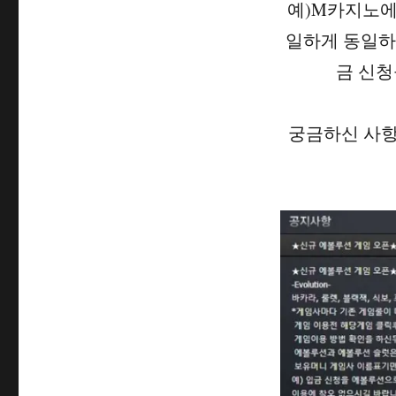
예)M카지노에
일하게 동일하
금 신청
궁금하신 사항