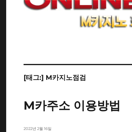
[태그:]
M카지노점검
M카주소 이용방법
작
2022년 2월 16일