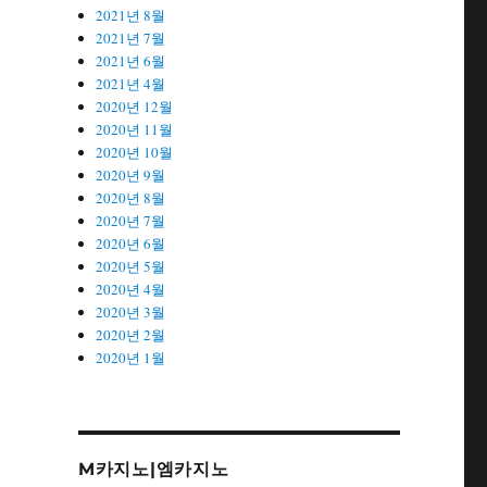
2021년 8월
2021년 7월
2021년 6월
2021년 4월
2020년 12월
2020년 11월
2020년 10월
2020년 9월
2020년 8월
2020년 7월
2020년 6월
2020년 5월
2020년 4월
2020년 3월
2020년 2월
2020년 1월
M카지노|엠카지노