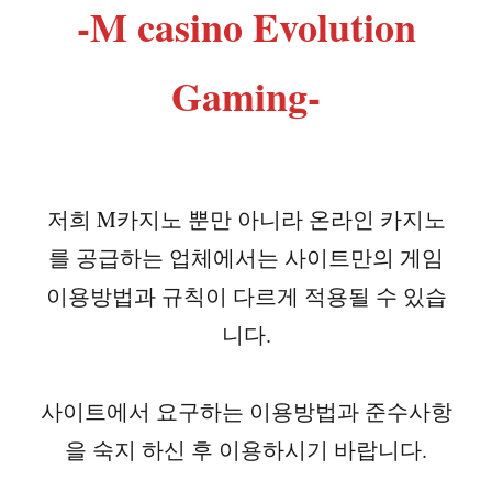
-M casino Evolution
Gaming-
저희 M카지노 뿐만 아니라 온라인 카지노
를 공급하는 업체에서는 사이트만의 게임
이용방법과 규칙이 다르게 적용될 수 있습
니다.
사이트에서 요구하는 이용방법과 준수사항
을 숙지 하신 후 이용하시기 바랍니다.