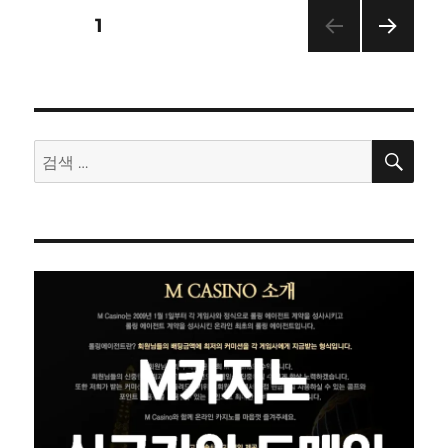
에
글
페이지
1
볼
루
다음
페
션
쪽
라
이
이
브
검
검
카
지
색
색:
지
노
매
오
픈
김
안
내