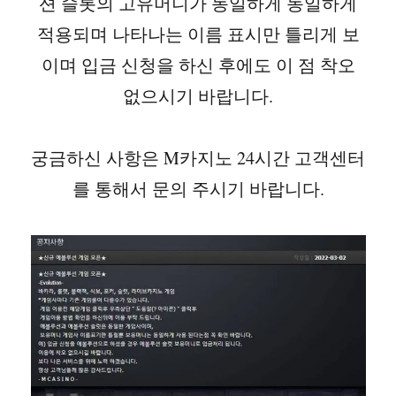
션 슬롯의 고유머니가 동일하게 동일하게
적용되며 나타나는 이름 표시만 틀리게 보
이며 입금 신청을 하신 후에도 이 점 착오
없으시기 바랍니다.
궁금하신 사항은 M카지노 24시간 고객센터
를 통해서 문의 주시기 바랍니다.