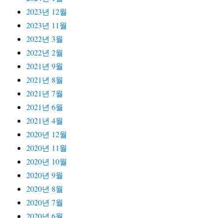
2023년 12월
2023년 11월
2022년 3월
2022년 2월
2021년 9월
2021년 8월
2021년 7월
2021년 6월
2021년 4월
2020년 12월
2020년 11월
2020년 10월
2020년 9월
2020년 8월
2020년 7월
2020년 6월