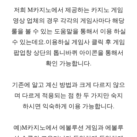
저희 M카지노에서 제공하는 카지노 게임
영상 업체의 경우 각각의 게임사마다 해당
룰을 볼 수 있는 도움말을 통해서 이용 하실
수 있는데요.이용하실 게임사 클릭 후 게임
팝업창 상단의 톱니바퀴 아이콘을 통해서
확인 가능합니다.
기존에 알고 계신 방법과 크게 다르지 않으
며 다르게 적용되는 점 한 두 가지만 숙지
하시면 익숙하게 이용 가능합니다.
예)M카지노에서 에볼루션 게임과 에볼루