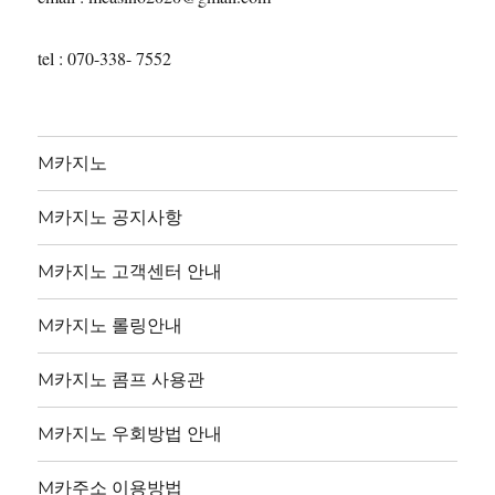
tel : 070-338- 7552
M카지노
M카지노 공지사항
M카지노 고객센터 안내
M카지노 롤링안내
M카지노 콤프 사용관
M카지노 우회방법 안내
M카주소 이용방법