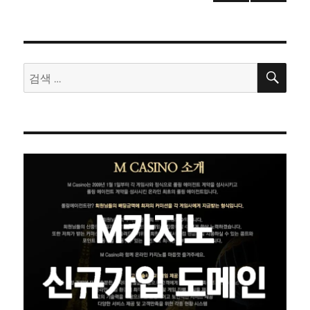
드
이전
다음
페
관
쪽
쪽
련
이
공
지
검
검
사
지
색
색:
항
매
김