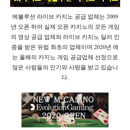
에볼루션 라이브 카지노 공급 업체는 2009
년 오픈 하여 실제 오픈 카지노의 모든 게임
의 영상 공급 업체와 라이브 카지노 딜러 인
증을 받은 유럽 최초의 업체이며 2020년 에
는 올해의 카지노 게임 공급업체 선정으로
많은 사람들의 인기와 사랑을 받고 있습니
다.