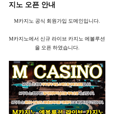
지노 오픈 안내
M카지노 공식 회원가입 도메인입니다.
M카지노에서 신규 라이브 카지노 에볼루션
을 오픈 하였습니다.