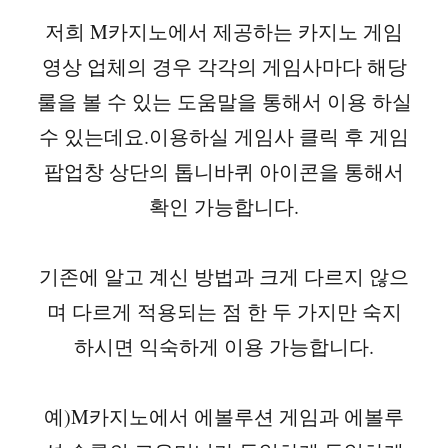
저희 M카지노에서 제공하는 카지노 게임
영상 업체의 경우 각각의 게임사마다 해당
룰을 볼 수 있는 도움말을 통해서 이용 하실
수 있는데요.이용하실 게임사 클릭 후 게임
팝업창 상단의 톱니바퀴 아이콘을 통해서
확인 가능합니다.
기존에 알고 계신 방법과 크게 다르지 않으
며 다르게 적용되는 점 한 두 가지만 숙지
하시면 익숙하게 이용 가능합니다.
예)M카지노에서 에볼루션 게임과 에볼루