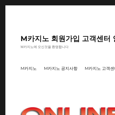
M카지노 회원가입 고객센터 
M카지노에 오신것을 환영합니다
M카지노
M카지노 공지사항
M카지노 고객센