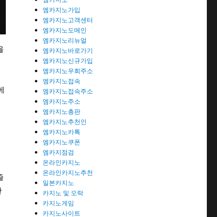
엠카지노가입
엠카지노고객센터
엠카지노도메인
엠카지노리뉴얼
을
엠카지노바로가기
엠카지노신규가입
엠카지노우회주소
엠카지노접속
메
엠카지노접속주소
엠카지노주소
엠카지노총판
엠카지노추천인
엠카지노카톡
엠카지노쿠폰
엠카지점검
온라인카지노
온라인카지노추천
즐
일본카지노
간
카지노 및 오락
카지노게임
카지노사이트