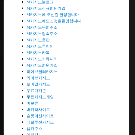
M카지노블로그
M카지노신규회원가입
M카지노에 오신걸 환영합니다
M카지노에오신것을환영합니다
M카지노우회주소
M카지노접속주소
M카지노총판
M카지노추천인
M카지노카톡
M카지노커뮤니티
M카지노회원가입
라이브딜러카지노
라이브카지노
모바일카지노
무료가키존
무료카지노게임
미분류
바카라사이트
슬롯머신사이트
에볼루션카지노
엠카주소
엠카지노