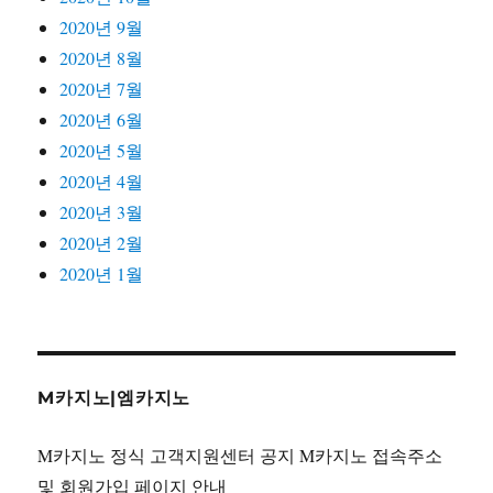
2020년 9월
2020년 8월
2020년 7월
2020년 6월
2020년 5월
2020년 4월
2020년 3월
2020년 2월
2020년 1월
M카지노|엠카지노
M카지노 정식 고객지원센터 공지 M카지노 접속주소
및 회원가입 페이지 안내