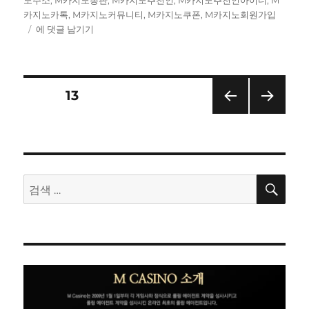
노주소
,
M카지노총판
,
M카지노추천인
,
M카지노추천인아이디
,
M
카지노카톡
,
M카지노커뮤니티
,
M카지노쿠폰
,
M카지노회원가입
M
에 댓글 남기기
카
지
노
IDN
글
페이지
13
포
커
이전
다음
페
공
쪽
쪽
지
이
입
니
검
검
다
지
색
색:
매
김