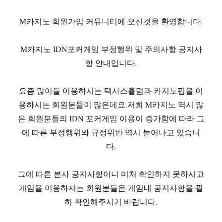
M카지노 회원가입 커뮤니티에 오신것을 환영합니다.
M카지노 IDN포커게임 부정행위 및 주의사항 공지사
항 안내입니다.
요즘 많이들 이용하시는 텍사스홀덤과 카지노펍을 이
용하시는 회원분들이 많은데요.저희 M카지노 역시 많
은 회원분들의 IDN 포커게임 이용이 증가함에 따라 그
에 따른 부정행위와 규정위반 역시 늘어나고 있습니
다.
그에 따른 본사 공지사항이니 미처 확인하지 못하시고
게임을 이용하시는 회원분들은 게임내 공지사항을 필
히 확인해주시기 바랍니다.