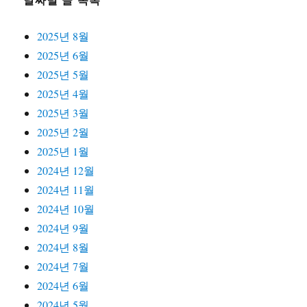
날짜별 글 목록
2025년 8월
2025년 6월
2025년 5월
2025년 4월
2025년 3월
2025년 2월
2025년 1월
2024년 12월
2024년 11월
2024년 10월
2024년 9월
2024년 8월
2024년 7월
2024년 6월
2024년 5월