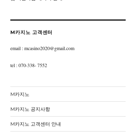
M카지노 고객센터
email : mcasino2020@gmail.com
tel : 070-338- 7552
M카지노
M카지노 공지사항
M카지노 고객센터 안내