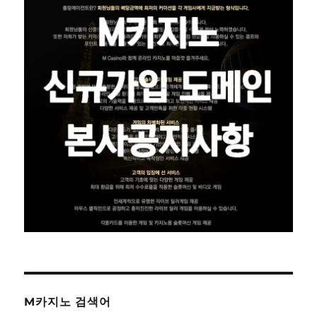
M카지노 검색어