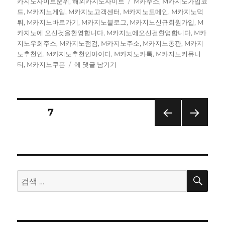
자
리
태
카지노사이트순위
,
해외카지노사이트
M카주소
,
M카지노가입코
그
드
,
M카지노게임
,
M카지노고객센터
,
M카지노도메인
,
M카지노먹
튀
,
M카지노바로가기
,
M카지노블로그
,
M카지노신규회원가입
,
M
카지노에 오신것을환영합니다
,
M카지노에오신걸환영합니다
,
M카
지노우회주소
,
M카지노점검
,
M카지노주소
,
M카지노총판
,
M카지
노추천인
,
M카지노추천인아이디
,
M카지노카톡
,
M카지노커뮤니
M
티
,
M카지노쿠폰
에 댓글 남기기
카
지
노
서
글
페이지
7
버
정
이전
다음
페
상
쪽
쪽
화
이
검
검
지
색
색:
매