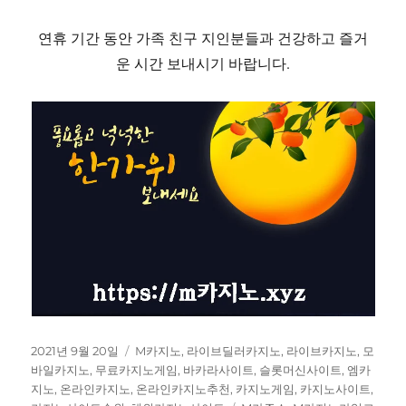
연휴 기간 동안 가족 친구 지인분들과 건강하고 즐거
운 시간 보내시기 바랍니다.
작
카
2021년 9월 20일
M카지노
,
라이브딜러카지노
,
라이브카지노
,
모
성
테
바일카지노
,
무료카지노게임
,
바카라사이트
,
슬롯머신사이트
,
엠카
일
고
지노
,
온라인카지노
,
온라인카지노추천
,
카지노게임
,
카지노사이트
,