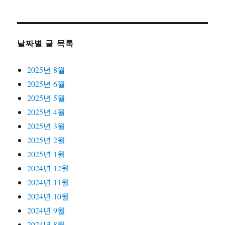
날짜별 글 목록
2025년 8월
2025년 6월
2025년 5월
2025년 4월
2025년 3월
2025년 2월
2025년 1월
2024년 12월
2024년 11월
2024년 10월
2024년 9월
2024년 8월