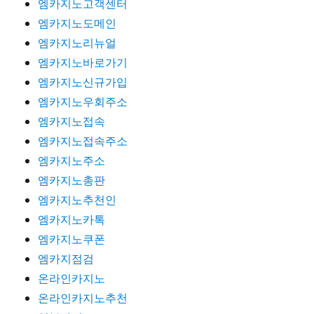
엠카지노고객센터
엠카지노도메인
엠카지노리뉴얼
엠카지노바로가기
엠카지노신규가입
엠카지노우회주소
엠카지노접속
엠카지노접속주소
엠카지노주소
엠카지노총판
엠카지노추천인
엠카지노카톡
엠카지노쿠폰
엠카지점검
온라인카지노
온라인카지노추천