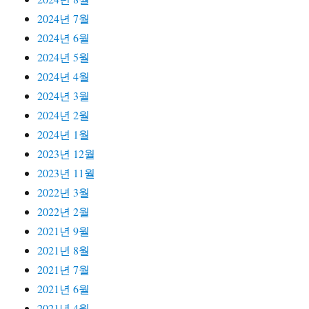
2024년 7월
2024년 6월
2024년 5월
2024년 4월
2024년 3월
2024년 2월
2024년 1월
2023년 12월
2023년 11월
2022년 3월
2022년 2월
2021년 9월
2021년 8월
2021년 7월
2021년 6월
2021년 4월