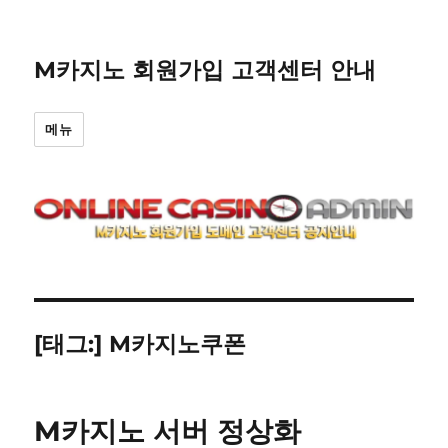
M카지노 회원가입 고객센터 안내
메뉴
[태그:]
M카지노쿠폰
M카지노 서버 정상화