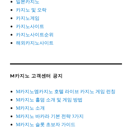
일본카지노
카지노 및 오락
카지노게임
카지노사이트
카지노사이트순위
해외카지노사이트
M카지노 고객센터 공지
M카지노엠카지노 호텔 라이브 카지노 게임 런칭
M카지노 홀덤 소개 및 게임 방법
M카지노 소개
M카지노 바카라 기본 전략 3가지
M카지노 슬롯 초보자 가이드