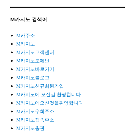
M카지노 검색어
M카주소
M카지노
M카지노고객센터
M카지노도메인
M카지노바로가기
M카지노블로그
M카지노신규회원가입
M카지노에 오신걸 환영합니다
M카지노에오신것을환영합니다
M카지노우회주소
M카지노접속주소
M카지노총판