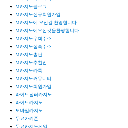
M카지노블로그
M카지노신규회원가입
M카지노에 오신걸 환영합니다
M카지노에오신것을환영합니다
M카지노우회주소
M카지노접속주소
M카지노총판
M카지노추천인
M카지노카톡
M카지노커뮤니티
M카지노회원가입
라이브딜러카지노
라이브카지노
모바일카지노
무료가키존
무료카지노게임