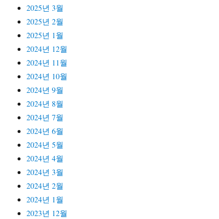
2025년 3월
2025년 2월
2025년 1월
2024년 12월
2024년 11월
2024년 10월
2024년 9월
2024년 8월
2024년 7월
2024년 6월
2024년 5월
2024년 4월
2024년 3월
2024년 2월
2024년 1월
2023년 12월