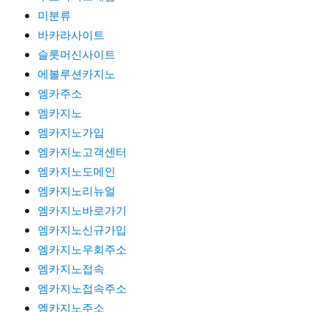
미분류
바카라사이트
슬롯머신사이트
에볼루션카지노
엠카주소
엠카지노
엠카지노가입
엠카지노고객센터
엠카지노도메인
엠카지노리뉴얼
엠카지노바로가기
엠카지노신규가입
엠카지노우회주소
엠카지노접속
엠카지노접속주소
엠카지노주소