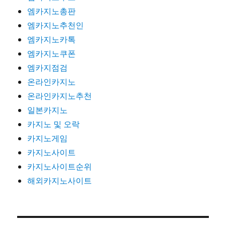
엠카지노총판
엠카지노추천인
엠카지노카톡
엠카지노쿠폰
엠카지점검
온라인카지노
온라인카지노추천
일본카지노
카지노 및 오락
카지노게임
카지노사이트
카지노사이트순위
해외카지노사이트