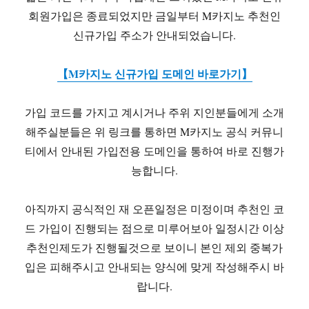
회원가입은 종료되었지만 금일부터 M카지노 추천인
신규가입 주소가 안내되었습니다.
【M카지노 신규가입 도메인 바로가기】
가입 코드를 가지고 계시거나 주위 지인분들에게 소개
해주실분들은 위 링크를 통하면 M카지노 공식 커뮤니
티에서 안내된 가입전용 도메인을 통하여 바로 진행가
능합니다.
아직까지 공식적인 재 오픈일정은 미정이며 추천인 코
드 가입이 진행되는 점으로 미루어보아 일정시간 이상
추천인제도가 진행될것으로 보이니 본인 제외 중복가
입은 피해주시고 안내되는 양식에 맞게 작성해주시 바
랍니다.