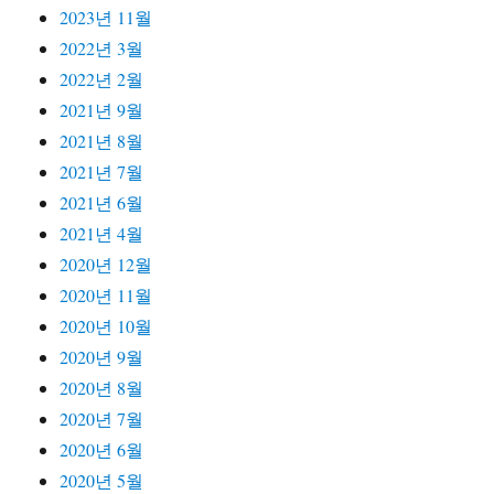
2023년 11월
2022년 3월
2022년 2월
2021년 9월
2021년 8월
2021년 7월
2021년 6월
2021년 4월
2020년 12월
2020년 11월
2020년 10월
2020년 9월
2020년 8월
2020년 7월
2020년 6월
2020년 5월