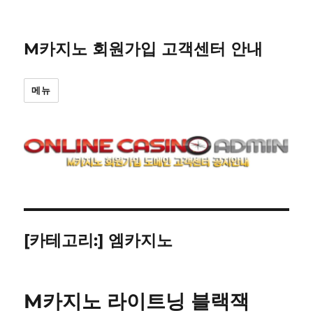
M카지노 회원가입 고객센터 안내
메뉴
[카테고리:]
엠카지노
M카지노 라이트닝 블랙잭