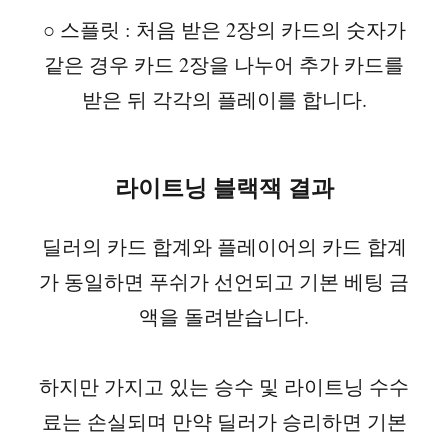
○ 스플릿 : 처음 받은 2장의 카드의 숫자가
같은 경우 카드 2장을 나누어 추가 카드를
받은 뒤 각각의 플레이를 합니다.
라이트닝 블랙잭 결과
딜러의 카드 합계와 플레이어의 카드 합계
가 동일하면 푸쉬가 선언되고 기본 베팅 금
액을 돌려받습니다.
하지만 가지고 있는 승수 및 라이트닝 수수
료는 손실되며 만약 딜러가 승리하면 기본