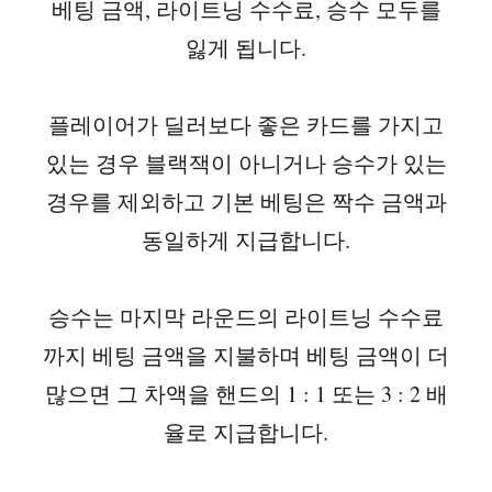
베팅 금액, 라이트닝 수수료, 승수 모두를
잃게 됩니다.
플레이어가 딜러보다 좋은 카드를 가지고
있는 경우 블랙잭이 아니거나 승수가 있는
경우를 제외하고 기본 베팅은 짝수 금액과
동일하게 지급합니다.
승수는 마지막 라운드의 라이트닝 수수료
까지 베팅 금액을 지불하며 베팅 금액이 더
많으면 그 차액을 핸드의 1 : 1 또는 3 : 2 배
율로 지급합니다.