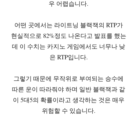
우 어렵습니다.
어떤 곳에서는 라이트닝 블랙잭의 RTP가
현실적으로 82%정도 나온다고 발표를 했는
데 이 수치는 카지노 게임에서도 너무나 낮
은 RTP입니다.
그렇기 때문에 무작위로 부여되는 승수에
따른 운이 따라줘야 하며 일반 블랙잭과 같
이 5대5의 확률이라고 생각하는 것은 매우
위험할 수 있습니다.