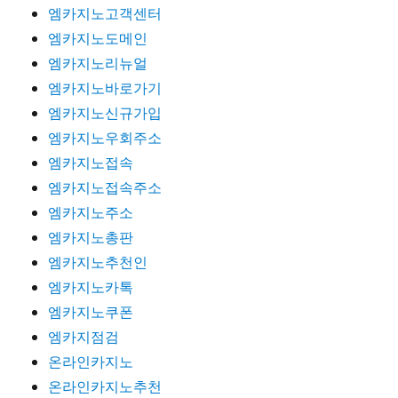
엠카지노고객센터
엠카지노도메인
엠카지노리뉴얼
엠카지노바로가기
엠카지노신규가입
엠카지노우회주소
엠카지노접속
엠카지노접속주소
엠카지노주소
엠카지노총판
엠카지노추천인
엠카지노카톡
엠카지노쿠폰
엠카지점검
온라인카지노
온라인카지노추천