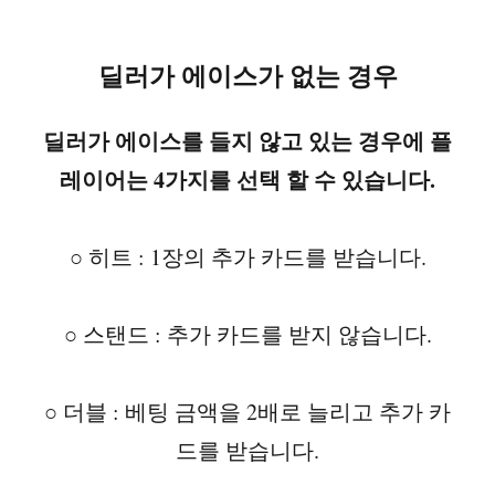
딜러가 에이스가 없는 경우
딜러가 에이스를 들지 않고 있는 경우에 플
레이어는 4가지를 선택 할 수 있습니다.
○ 히트 : 1장의 추가 카드를 받습니다.
○ 스탠드 : 추가 카드를 받지 않습니다.
○ 더블 : 베팅 금액을 2배로 늘리고 추가 카
드를 받습니다.