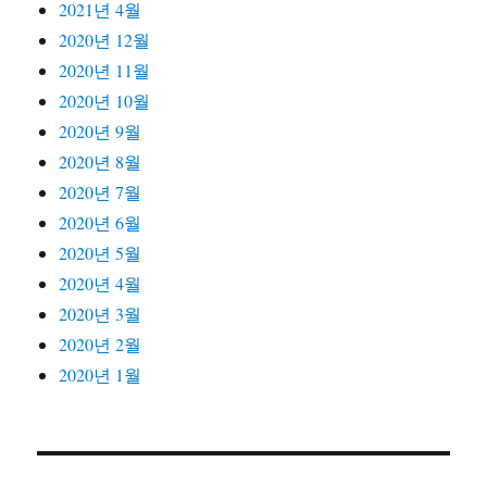
2021년 4월
2020년 12월
2020년 11월
2020년 10월
2020년 9월
2020년 8월
2020년 7월
2020년 6월
2020년 5월
2020년 4월
2020년 3월
2020년 2월
2020년 1월