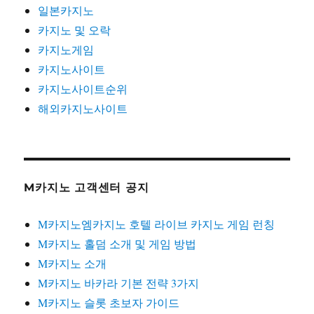
일본카지노
카지노 및 오락
카지노게임
카지노사이트
카지노사이트순위
해외카지노사이트
M카지노 고객센터 공지
M카지노엠카지노 호텔 라이브 카지노 게임 런칭
M카지노 홀덤 소개 및 게임 방법
M카지노 소개
M카지노 바카라 기본 전략 3가지
M카지노 슬롯 초보자 가이드