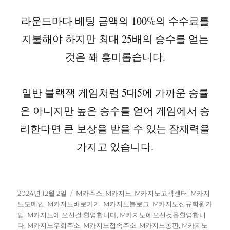
라운드마다 베팅 금액의 100%의 수수료를
지불해야 하지만 최대 25배의 승수를 얻는
것은 꽤 흥미롭습니다.
일반 블랙잭 게임처럼 5대5에 가까운 승률
은 아니지만 높은 승수를 얻어 게임에서 승
리한다면 큰 보상을 받을 수 있는 잠재력을
가지고 있습니다.
작
카
2024년 12월 2일
M카주소
,
M카지노
,
M카지노고객센터
,
M카지
성
테
노도메인
,
M카지노바로가기
,
M카지노블로그
,
M카지노신규회원가
일
고
입
,
M카지노에 오신걸 환영합니다
,
M카지노에오신것을환영합니
자
리
다
,
M카지노우회주소
,
M카지노접속주소
,
M카지노총판
,
M카지노