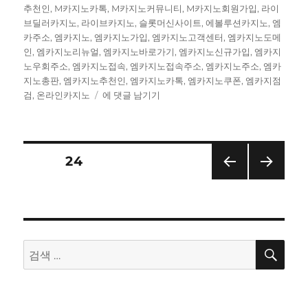
추천인
,
M카지노카톡
,
M카지노커뮤니티
,
M카지노회원가입
,
라이
브딜러카지노
,
라이브카지노
,
슬롯머신사이트
,
에볼루션카지노
,
엠
카주소
,
엠카지노
,
엠카지노가입
,
엠카지노고객센터
,
엠카지노도메
인
,
엠카지노리뉴얼
,
엠카지노바로가기
,
엠카지노신규가입
,
엠카지
노우회주소
,
엠카지노접속
,
엠카지노접속주소
,
엠카지노주소
,
엠카
지노총판
,
엠카지노추천인
,
엠카지노카톡
,
엠카지노쿠폰
,
엠카지점
M
검
,
온라인카지노
에 댓글 남기기
카
지
노
라
글
페이지
24
이
트
이전
다음
페
닝
쪽
쪽
블
이
랙
잭
검
검
지
색
색:
매