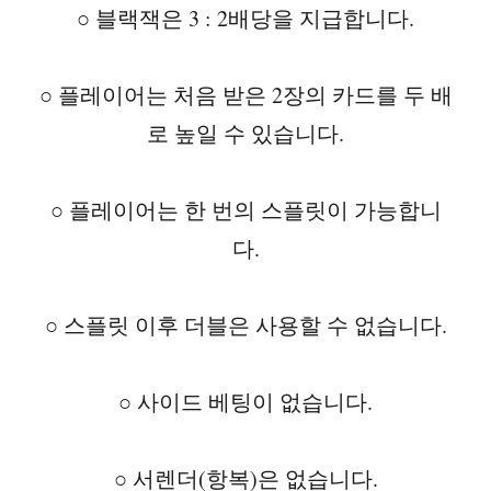
○ 블랙잭은 3 : 2배당을 지급합니다.
○ 플레이어는 처음 받은 2장의 카드를 두 배
로 높일 수 있습니다.
○ 플레이어는 한 번의 스플릿이 가능합니
다.
○ 스플릿 이후 더블은 사용할 수 없습니다.
○ 사이드 베팅이 없습니다.
○ 서렌더(항복)은 없습니다.