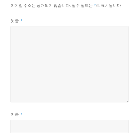
이메일 주소는 공개되지 않습니다.
필수 필드는
*
로 표시됩니다
*
댓글
*
이름