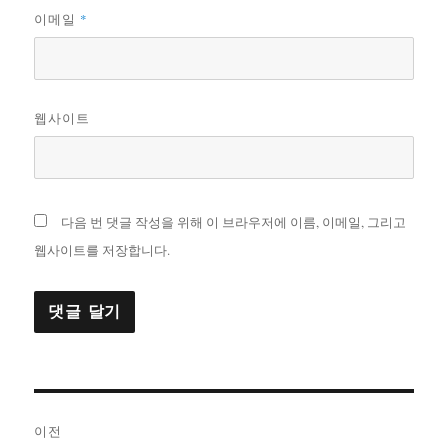
*
이메일
웹사이트
다음 번 댓글 작성을 위해 이 브라우저에 이름, 이메일, 그리고
웹사이트를 저장합니다.
글
이전