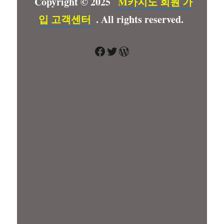
Copyright © 2025
M카지노 회원 가
입 고객센터
. All rights reserved.
Facebook
Twitter
워드프레스