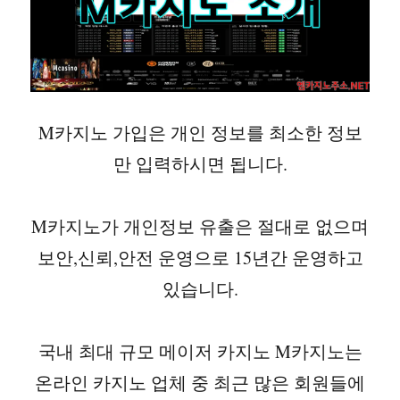
M카지노 가입은 개인 정보를 최소한 정보
만 입력하시면 됩니다.
M카지노가 개인정보 유출은 절대로 없으며
보안,신뢰,안전 운영으로 15년간 운영하고
있습니다.
국내 최대 규모 메이저 카지노 M카지노는
온라인 카지노 업체 중 최근 많은 회원들에