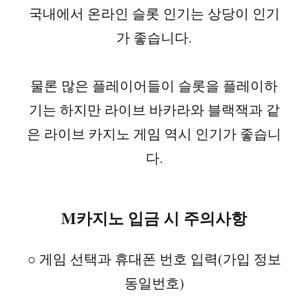
국내에서 온라인 슬롯 인기는 상당이 인기
가 좋습니다.
물론 많은 플레이어들이 슬롯을 플레이하
기는 하지만 라이브 바카라와 블랙잭과 같
은 라이브 카지노 게임 역시 인기가 좋습니
다.
M카지노 입금 시 주의사항
○ 게임 선택과 휴대폰 번호 입력(가입 정보
동일번호)