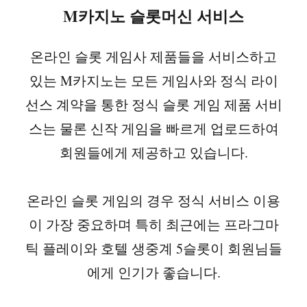
M카지노 슬롯머신 서비스
온라인 슬롯 게임사 제품들을 서비스하고
있는 M카지노는 모든 게임사와 정식 라이
선스 계약을 통한 정식 슬롯 게임 제품 서비
스는 물론 신작 게임을 빠르게 업로드하여
회원들에게 제공하고 있습니다.
온라인 슬롯 게임의 경우 정식 서비스 이용
이 가장 중요하며 특히 최근에는 프라그마
틱 플레이와 호텔 생중계 5슬롯이 회원님들
에게 인기가 좋습니다.