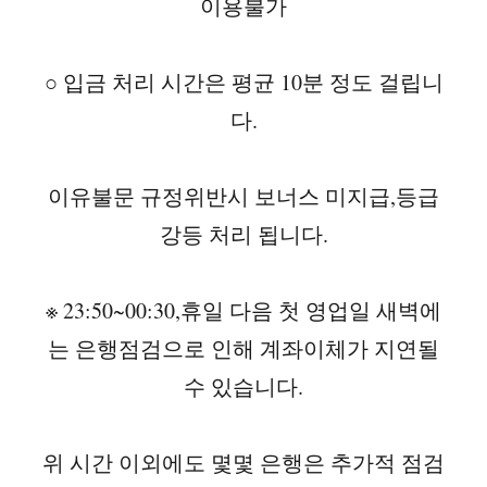
이용불가
○ 입금 처리 시간은 평균 10분 정도 걸립니
다.
이유불문 규정위반시 보너스 미지급,등급
강등 처리 됩니다.
※ 23:50~00:30,휴일 다음 첫 영업일 새벽에
는 은행점검으로 인해 계좌이체가 지연될
수 있습니다.
위 시간 이외에도 몇몇 은행은 추가적 점검