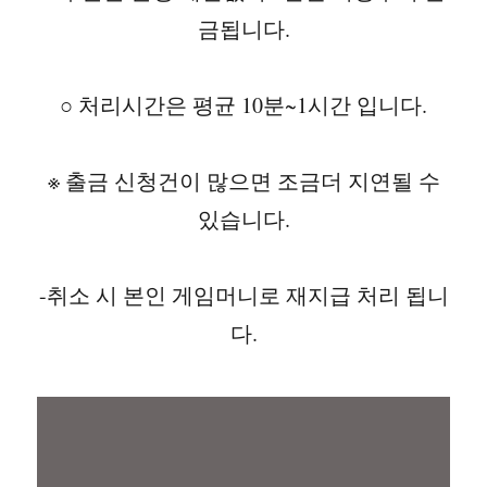
금됩니다.
○ 처리시간은 평균 10분~1시간 입니다.
※ 출금 신청건이 많으면 조금더 지연될 수
있습니다.
-취소 시 본인 게임머니로 재지급 처리 됩니
다.