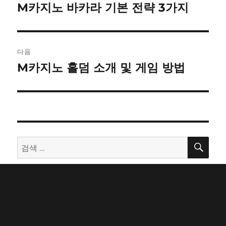
탐
M카지노 바카라 기본 전략 3가지
이
전
색
글:
다음
M카지노 홀덤 소개 및 게임 방법
다
음
글:
검
검
색
색: