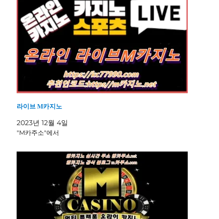
라이브 M카지노
2023년 12월 4일
"M카주소"에서