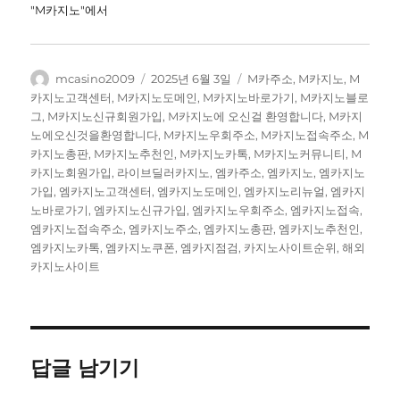
"M카지노"에서
글
작
카
mcasino2009
2025년 6월 3일
M카주소
,
M카지노
,
M
쓴
성
테
카지노고객센터
,
M카지노도메인
,
M카지노바로가기
,
M카지노블로
이
일
고
그
,
M카지노신규회원가입
,
M카지노에 오신걸 환영합니다
,
M카지
자
리
노에오신것을환영합니다
,
M카지노우회주소
,
M카지노접속주소
,
M
카지노총판
,
M카지노추천인
,
M카지노카톡
,
M카지노커뮤니티
,
M
카지노회원가입
,
라이브딜러카지노
,
엠카주소
,
엠카지노
,
엠카지노
가입
,
엠카지노고객센터
,
엠카지노도메인
,
엠카지노리뉴얼
,
엠카지
노바로가기
,
엠카지노신규가입
,
엠카지노우회주소
,
엠카지노접속
,
엠카지노접속주소
,
엠카지노주소
,
엠카지노총판
,
엠카지노추천인
,
엠카지노카톡
,
엠카지노쿠폰
,
엠카지점검
,
카지노사이트순위
,
해외
카지노사이트
답글 남기기