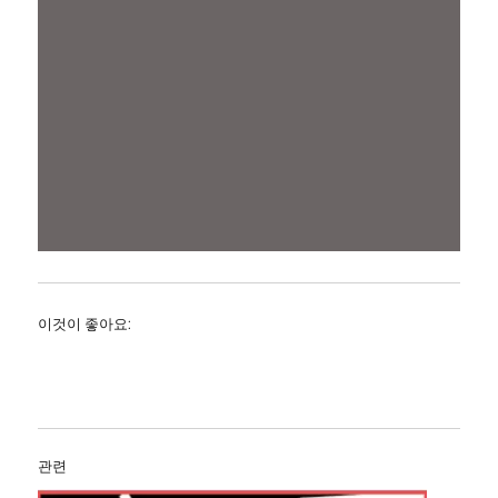
이것이 좋아요:
관련