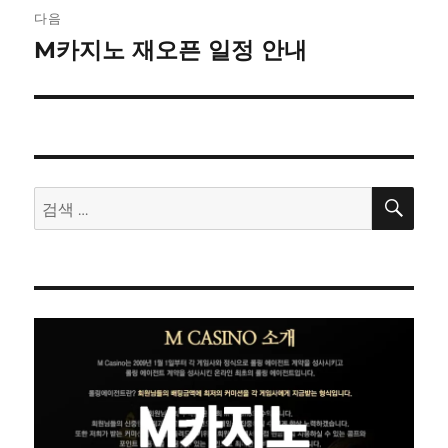
다음
M카지노 재오픈 일정 안내
다
음
글:
검
검
색
색: