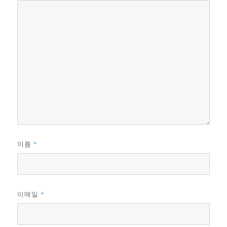
*
이름
*
이메일