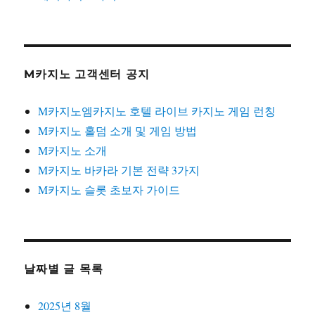
M카지노 고객센터 공지
M카지노엠카지노 호텔 라이브 카지노 게임 런칭
M카지노 홀덤 소개 및 게임 방법
M카지노 소개
M카지노 바카라 기본 전략 3가지
M카지노 슬롯 초보자 가이드
날짜별 글 목록
2025년 8월