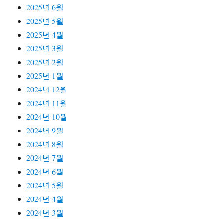
2025년 6월
2025년 5월
2025년 4월
2025년 3월
2025년 2월
2025년 1월
2024년 12월
2024년 11월
2024년 10월
2024년 9월
2024년 8월
2024년 7월
2024년 6월
2024년 5월
2024년 4월
2024년 3월