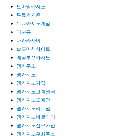
모바일카지노
무료가키존
무료카지노게임
미분류
바카라사이트
슬롯머신사이트
에볼루션카지노
엠카주소
엠카지노
엠카지노가입
엠카지노고객센터
엠카지노도메인
엠카지노리뉴얼
엠카지노바로가기
엠카지노신규가입
엠카지노우회주소