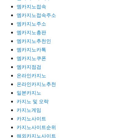
엠카지노접속
엠카지노접속주소
엠카지노주소
엠카지노총판
엠카지노추천인
엠카지노카톡
엠카지노쿠폰
엠카지점검
온라인카지노
온라인카지노추천
일본카지노
카지노 및 오락
카지노게임
카지노사이트
카지노사이트순위
해외카지노사이트