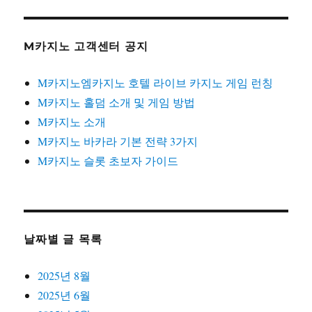
M카지노 고객센터 공지
M카지노엠카지노 호텔 라이브 카지노 게임 런칭
M카지노 홀덤 소개 및 게임 방법
M카지노 소개
M카지노 바카라 기본 전략 3가지
M카지노 슬롯 초보자 가이드
날짜별 글 목록
2025년 8월
2025년 6월