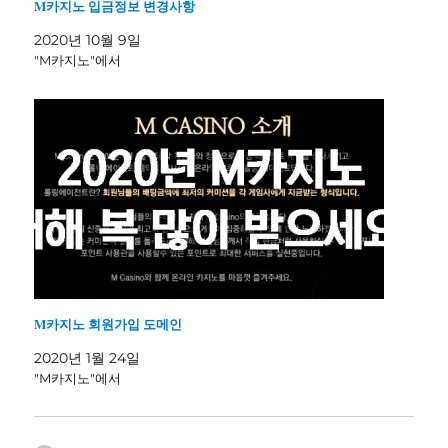
M카지노 입금정보 변경사항
2020년 10월 9일
"M카지노"에서
M카지노 회원가입 도메인
2020년 1월 24일
"M카지노"에서