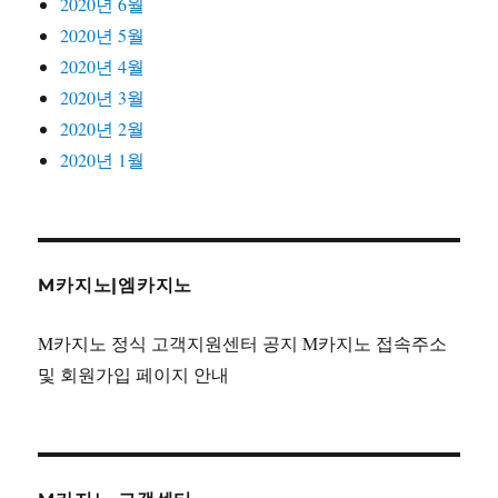
2020년 6월
2020년 5월
2020년 4월
2020년 3월
2020년 2월
2020년 1월
M카지노|엠카지노
M카지노 정식 고객지원센터 공지 M카지노 접속주소
및 회원가입 페이지 안내