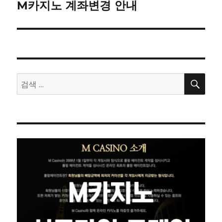
M카지노 계좌변경 안내
다
음
글:
검
검
색
색: