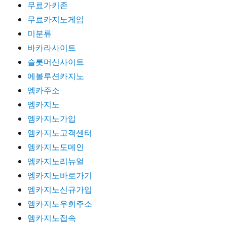
무료가키존
무료카지노게임
미분류
바카라사이트
슬롯머신사이트
에볼루션카지노
엠카주소
엠카지노
엠카지노가입
엠카지노고객센터
엠카지노도메인
엠카지노리뉴얼
엠카지노바로가기
엠카지노신규가입
엠카지노우회주소
엠카지노접속