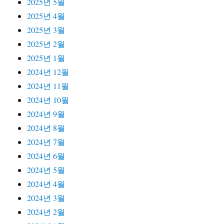
2025년 5월
2025년 4월
2025년 3월
2025년 2월
2025년 1월
2024년 12월
2024년 11월
2024년 10월
2024년 9월
2024년 8월
2024년 7월
2024년 6월
2024년 5월
2024년 4월
2024년 3월
2024년 2월