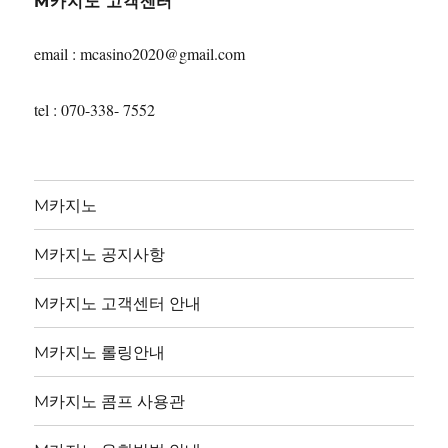
M카지노 고객센터
email : mcasino2020@gmail.com
tel : 070-338- 7552
M카지노
M카지노 공지사항
M카지노 고객센터 안내
M카지노 롤링안내
M카지노 콤프 사용관