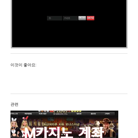
이것이 좋아요:
관련