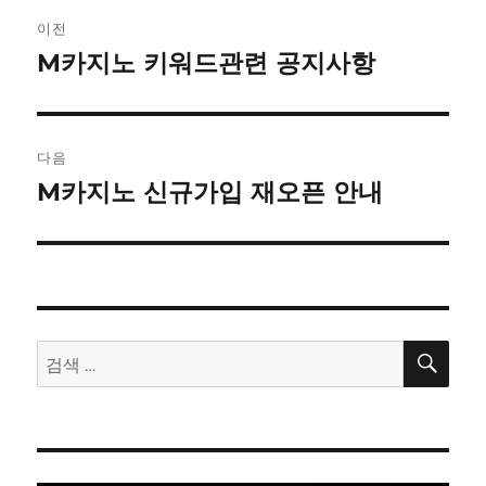
글
이전
탐
M카지노 키워드관련 공지사항
이
전
색
글:
다음
M카지노 신규가입 재오픈 안내
다
음
글:
검
검
색
색: