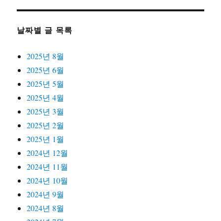
날짜별 글 목록
2025년 8월
2025년 6월
2025년 5월
2025년 4월
2025년 3월
2025년 2월
2025년 1월
2024년 12월
2024년 11월
2024년 10월
2024년 9월
2024년 8월