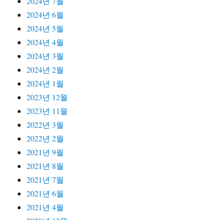
2024년 7월
2024년 6월
2024년 5월
2024년 4월
2024년 3월
2024년 2월
2024년 1월
2023년 12월
2023년 11월
2022년 3월
2022년 2월
2021년 9월
2021년 8월
2021년 7월
2021년 6월
2021년 4월