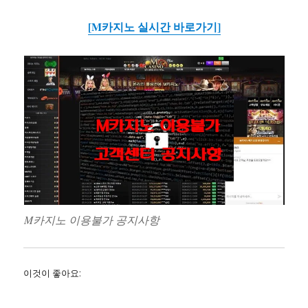
[M카지노 실시간 바로가기]
M카지노 이용불가 공지사항
이것이 좋아요: