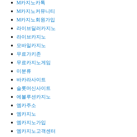
M카지노카톡
M카지노커뮤니티
M카지노회원가입
라이브딜러카지노
라이브카지노
모바일카지노
무료가키존
무료카지노게임
미분류
바카라사이트
슬롯머신사이트
에볼루션카지노
엠카주소
엠카지노
엠카지노가입
엠카지노고객센터