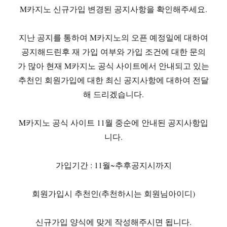
M카지노 신규가입 변경된 공지사항을 확인해주세요.
지난 공지를 통하여 M카지노의 오픈 예정일에 대하여
공지해드린후 재 가입 여부와 가입 조건에 대한 문의
가 많아 현재 M카지노 공식 사이트에서 안내되고 있는
추천인 회원가입에 대한 최신 공지사항에 대하여 전달
해 드리겠습니다.
M카지노 공식 사이트 11월 중순에 안내된 공지사항입
니다.
가입기간 : 11월~추후공지시까지
회원가입시 추천인(추천하시는 회원님아이디)
신규가입 양식에 맞게 작성해주시면 됩니다.