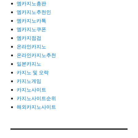
엠카지노총판
엠카지노추천인
엠카지노카톡
엠카지노쿠폰
엠카지점검
온라인카지노
온라인카지노추천
일본카지노
카지노 및 오락
카지노게임
카지노사이트
카지노사이트순위
해외카지노사이트