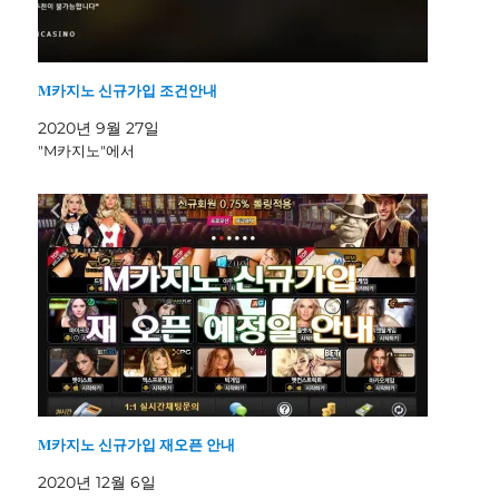
M카지노 신규가입 조건안내
2020년 9월 27일
"M카지노"에서
M카지노 신규가입 재오픈 안내
2020년 12월 6일