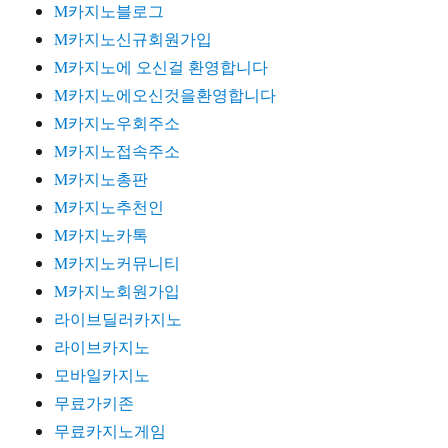
M카지노블로그
M카지노신규회원가입
M카지노에 오신걸 환영합니다
M카지노에오신것을환영합니다
M카지노우회주소
M카지노접속주소
M카지노총판
M카지노추천인
M카지노카톡
M카지노커뮤니티
M카지노회원가입
라이브딜러카지노
라이브카지노
모바일카지노
무료가키존
무료카지노게임