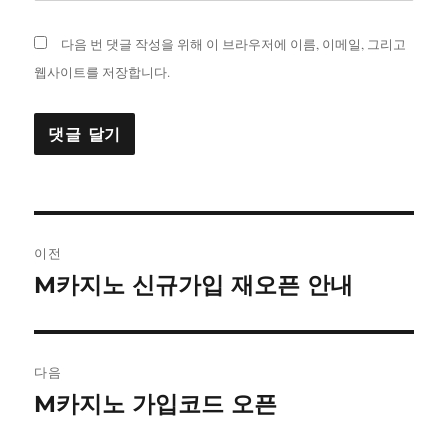
다음 번 댓글 작성을 위해 이 브라우저에 이름, 이메일, 그리고
웹사이트를 저장합니다.
글
이전
탐
M카지노 신규가입 재오픈 안내
이
전
색
글:
다음
M카지노 가입코드 오픈
다
음