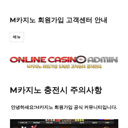
M카지노 회원가입 고객센터 안내
메뉴
M카지노 충전시 주의사항
안녕하세요!M카지노 회원가입 공식 커뮤니티입니다.