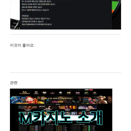
이것이 좋아요:
관련