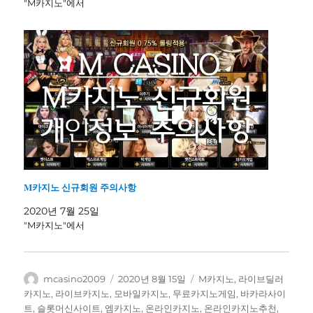
"M카지노"에서
M카지노 신규회원 주의사항
2020년 7월 25일
"M카지노"에서
글
작
카
mcasino2009
2020년 8월 15일
M카지노
,
라이브딜러
쓴
성
테
카지노
,
라이브카지노
,
모바일카지노
,
무료카지노게임
,
바카라사이
이
일
고
트
,
슬롯머신사이트
,
엠카지노
,
온라인카지노
,
온라인카지노추천
,