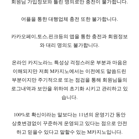
회원님 가입정보와 틀린 명의로만 충전이 불가합니다.
어플을 통한 대행업체 충전 또한 불가합니다.
카카오페이,토스,핀크등의 앱을 통한 충전과 회원정보
와 대리 명의도 불가합니다.
온라인 카지노라느 특성상 걱정스러운 부분과 마음은
이해되지만 저희 M카지노에서는 이전에도 말씀드린
부분이지만 주기적으로 또는 점검을 통해 회원님들의
로그내역과 보안을 위하여 초기화 시키고 관리하고 있
습니다.
100%로 확신이라는 말보다는 11년의 운영기간 동안
상호변경없이 꾸준하게 운영되고 있다는 점으로 안전
하고 믿을수 있다고 말할수 있는 M카지노입니다.