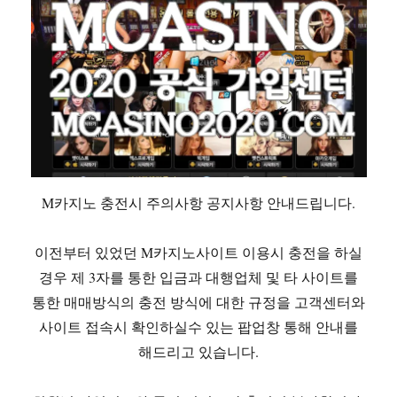
M카지노 충전시 주의사항 공지사항 안내드립니다.
이전부터 있었던 M카지노사이트 이용시 충전을 하실
경우 제 3자를 통한 입금과 대행업체 및 타 사이트를
통한 매매방식의 충전 방식에 대한 규정을 고객센터와
사이트 접속시 확인하실수 있는 팝업창 통해 안내를
해드리고 있습니다.