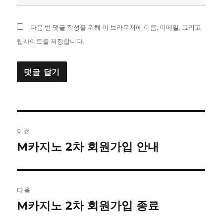
다음 번 댓글 작성을 위해 이 브라우저에 이름, 이메일, 그리고
웹사이트를 저장합니다.
글
이전
탐
M카지노 2차 회원가입 안내
이
전
색
글:
다음
M카지노 2차 회원가입 종료
다
음