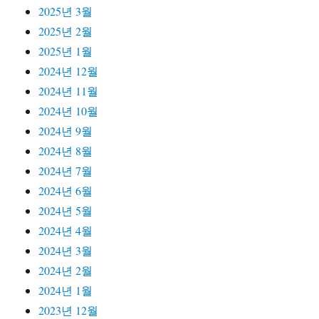
2025년 3월
2025년 2월
2025년 1월
2024년 12월
2024년 11월
2024년 10월
2024년 9월
2024년 8월
2024년 7월
2024년 6월
2024년 5월
2024년 4월
2024년 3월
2024년 2월
2024년 1월
2023년 12월