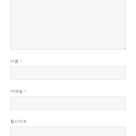
*
이름
*
이메일
웹사이트