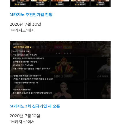
M카지노 추천인가입 진행
2020년 7월 30일
"M카지노"에서
M카지노 2차 신규가입 재 오픈
2020년 7월 10일
"M카지노"에서