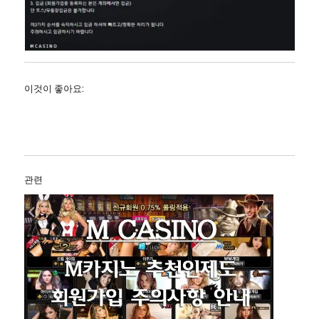
이것이 좋아요:
관련