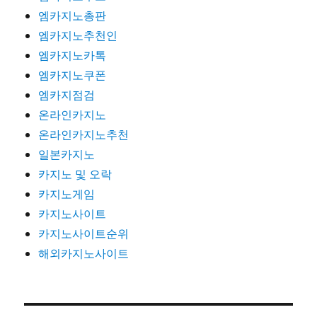
엠카지노총판
엠카지노추천인
엠카지노카톡
엠카지노쿠폰
엠카지점검
온라인카지노
온라인카지노추천
일본카지노
카지노 및 오락
카지노게임
카지노사이트
카지노사이트순위
해외카지노사이트