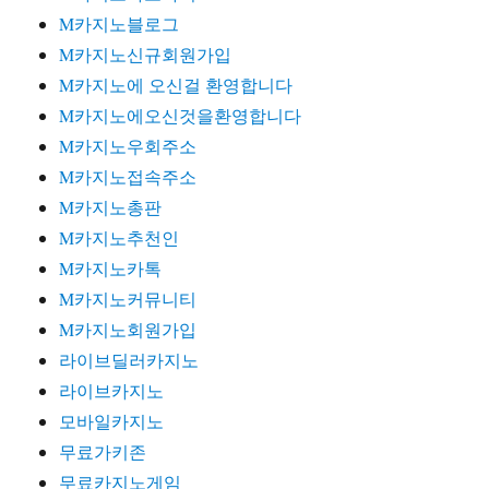
M카지노블로그
M카지노신규회원가입
M카지노에 오신걸 환영합니다
M카지노에오신것을환영합니다
M카지노우회주소
M카지노접속주소
M카지노총판
M카지노추천인
M카지노카톡
M카지노커뮤니티
M카지노회원가입
라이브딜러카지노
라이브카지노
모바일카지노
무료가키존
무료카지노게임