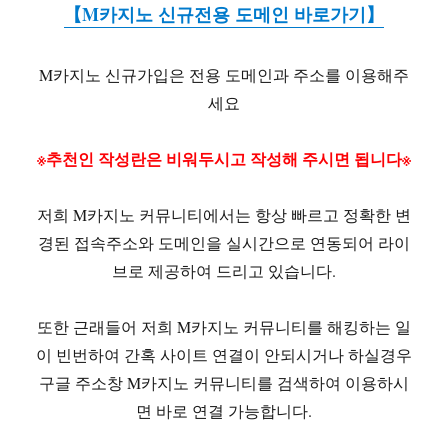
【M카지노 신규전용 도메인 바로가기】
M카지노 신규가입은 전용 도메인과 주소를 이용해주
세요
※추천인 작성란은 비워두시고 작성해 주시면 됩니다※
저희 M카지노 커뮤니티에서는 항상 빠르고 정확한 변
경된 접속주소와 도메인을 실시간으로 연동되어 라이
브로 제공하여 드리고 있습니다.
또한 근래들어 저희 M카지노 커뮤니티를 해킹하는 일
이 빈번하여 간혹 사이트 연결이 안되시거나 하실경우
구글 주소창 M카지노 커뮤니티를 검색하여 이용하시
면 바로 연결 가능합니다.