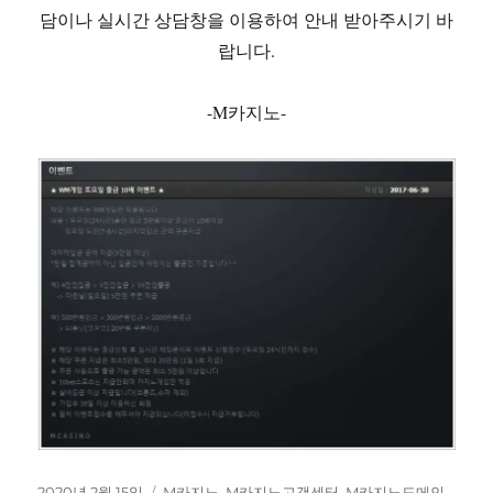
담이나 실시간 상담창을 이용하여 안내 받아주시기 바
랍니다.
-M카지노-
작
카
2020년 2월 15일
M카지노
,
M카지노고객센터
,
M카지노도메인
,