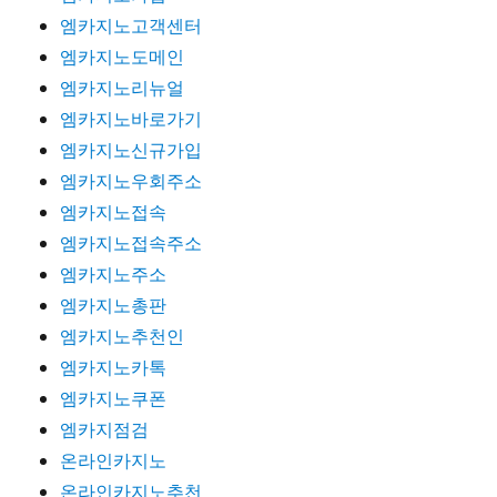
엠카지노고객센터
엠카지노도메인
엠카지노리뉴얼
엠카지노바로가기
엠카지노신규가입
엠카지노우회주소
엠카지노접속
엠카지노접속주소
엠카지노주소
엠카지노총판
엠카지노추천인
엠카지노카톡
엠카지노쿠폰
엠카지점검
온라인카지노
온라인카지노추천