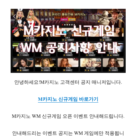
안녕하세요!M카지노 고객센터 공지 매니저입니다.
M카지노 신규게임 바로가기
M카지노 WM 신규게임 오픈 이벤트 안내해드립니다.
안내해드리는 이벤트 공지는 WM 게임에만 적용됩니