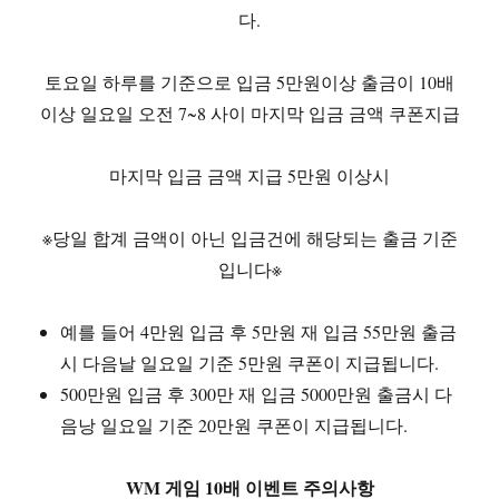
다.
토요일 하루를 기준으로 입금 5만원이상 출금이 10배
이상 일요일 오전 7~8 사이 마지막 입금 금액 쿠폰지급
마지막 입금 금액 지급 5만원 이상시
※당일 합계 금액이 아닌 입금건에 해당되는 출금 기준
입니다※
예를 들어 4만원 입금 후 5만원 재 입금 55만원 출금
시 다음날 일요일 기준 5만원 쿠폰이 지급됩니다.
500만원 입금 후 300만 재 입금 5000만원 출금시 다
음낭 일요일 기준 20만원 쿠폰이 지급됩니다.
WM 게임 10배 이벤트 주의사항