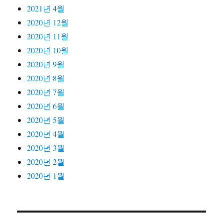
2021년 4월
2020년 12월
2020년 11월
2020년 10월
2020년 9월
2020년 8월
2020년 7월
2020년 6월
2020년 5월
2020년 4월
2020년 3월
2020년 2월
2020년 1월