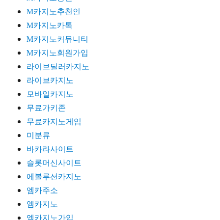
M카지노추천인
M카지노카톡
M카지노커뮤니티
M카지노회원가입
라이브딜러카지노
라이브카지노
모바일카지노
무료가키존
무료카지노게임
미분류
바카라사이트
슬롯머신사이트
에볼루션카지노
엠카주소
엠카지노
엠카지노가입