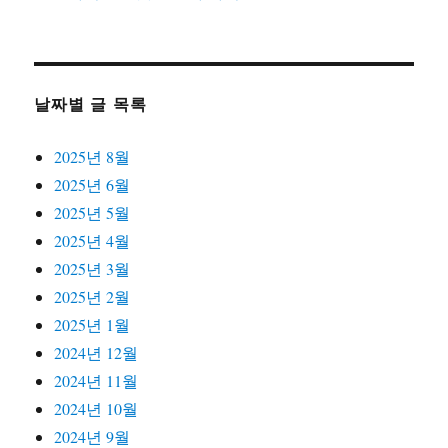
날짜별 글 목록
2025년 8월
2025년 6월
2025년 5월
2025년 4월
2025년 3월
2025년 2월
2025년 1월
2024년 12월
2024년 11월
2024년 10월
2024년 9월