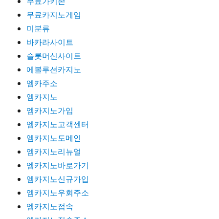
무료가키존
무료카지노게임
미분류
바카라사이트
슬롯머신사이트
에볼루션카지노
엠카주소
엠카지노
엠카지노가입
엠카지노고객센터
엠카지노도메인
엠카지노리뉴얼
엠카지노바로가기
엠카지노신규가입
엠카지노우회주소
엠카지노접속