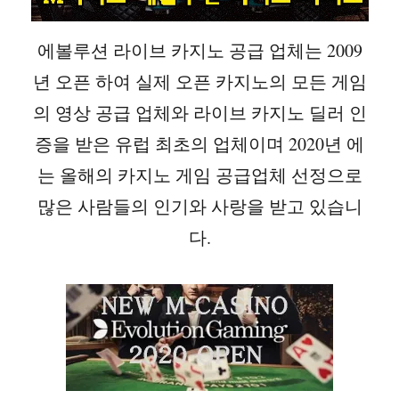
에볼루션 라이브 카지노 공급 업체는 2009
년 오픈 하여 실제 오픈 카지노의 모든 게임
의 영상 공급 업체와 라이브 카지노 딜러 인
증을 받은 유럽 최초의 업체이며 2020년 에
는 올해의 카지노 게임 공급업체 선정으로
많은 사람들의 인기와 사랑을 받고 있습니
다.