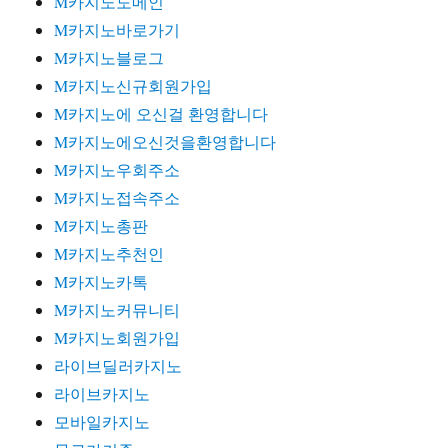
M카지노도메인
M카지노바로가기
M카지노블로그
M카지노신규회원가입
M카지노에 오신걸 환영합니다
M카지노에오신것을환영합니다
M카지노우회주소
M카지노접속주소
M카지노총판
M카지노추천인
M카지노카톡
M카지노커뮤니티
M카지노회원가입
라이브딜러카지노
라이브카지노
모바일카지노