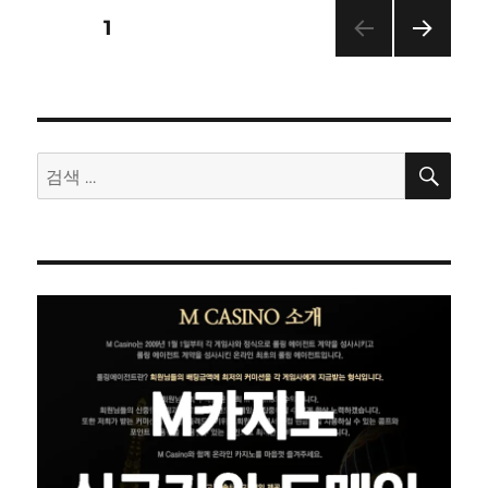
에
글
페이지
1
볼
루
다음
페
션
쪽
라
이
이
브
검
검
카
지
색
색:
지
노
매
오
픈
김
안
내