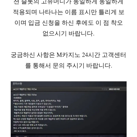
션 슬롯의 고유머니가 동일하게 동일하게
적용되며 나타나는 이름 표시만 틀리게 보
이며 입금 신청을 하신 후에도 이 점 착오
없으시기 바랍니다.
궁금하신 사항은 M카지노 24시간 고객센터
를 통해서 문의 주시기 바랍니다.