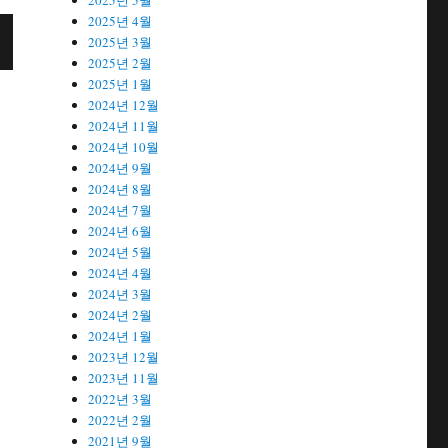
2025년 4월
2025년 3월
2025년 2월
2025년 1월
2024년 12월
2024년 11월
2024년 10월
2024년 9월
2024년 8월
2024년 7월
2024년 6월
2024년 5월
2024년 4월
2024년 3월
2024년 2월
2024년 1월
2023년 12월
2023년 11월
2022년 3월
2022년 2월
2021년 9월