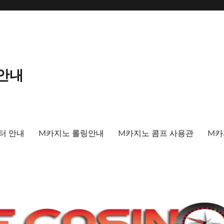
안내
터 안내
M카지노 롤링안내
M카지노 콤프 사용관
M카