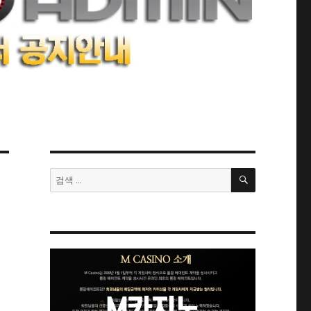
검
검
색
색: