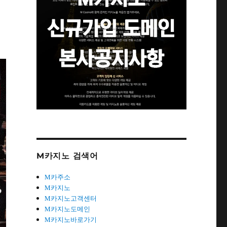
M카지노 검색어
M카주소
M카지노
M카지노고객센터
M카지노도메인
M카지노바로가기