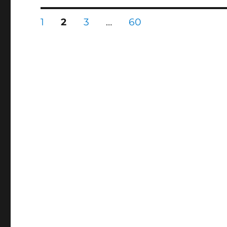
글
페
페
페
페
1
2
3
…
60
이
이
이
이
지
지
지
지
페
이
지
매
김