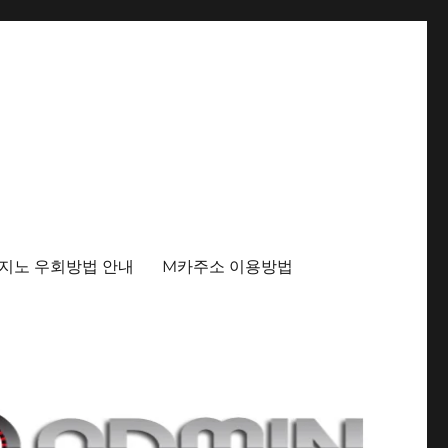
지노 우회방법 안내
M카주소 이용방법