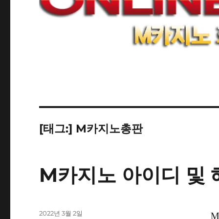
[태그:]
M카지노총판
M카지노 아이디 및 
작
2022년 3월 2일
M