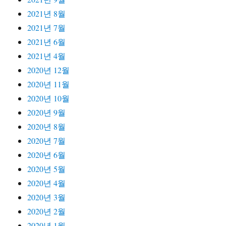
2021년 8월
2021년 7월
2021년 6월
2021년 4월
2020년 12월
2020년 11월
2020년 10월
2020년 9월
2020년 8월
2020년 7월
2020년 6월
2020년 5월
2020년 4월
2020년 3월
2020년 2월
2020년 1월