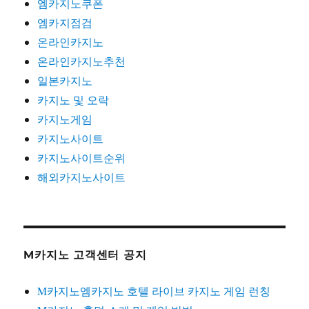
엠카지노쿠폰
엠카지점검
온라인카지노
온라인카지노추천
일본카지노
카지노 및 오락
카지노게임
카지노사이트
카지노사이트순위
해외카지노사이트
M카지노 고객센터 공지
M카지노엠카지노 호텔 라이브 카지노 게임 런칭