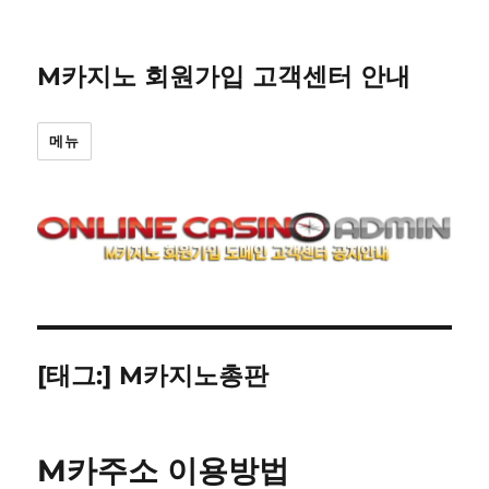
M카지노 회원가입 고객센터 안내
메뉴
[태그:]
M카지노총판
M카주소 이용방법