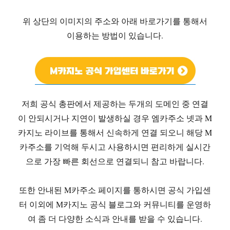
위 상단의 이미지의 주소와 아래 바로가기를 통해서
이용하는 방법이 있습니다.
저희 공식 총판에서 제공하는 두개의 도메인 중 연결
이 안되시거나 지연이 발생하실 경우 엠카주소 넷과 M
카지노 라이브를 통해서 신속하게 연결 되오니 해당 M
카주소를 기억해 두시고 사용하시면 편리하게 실시간
으로 가장 빠른 회선으로 연결되니 참고 바랍니다.
또한 안내된 M카주소 페이지를 통하시면 공식 가입센
터 이외에 M카지노 공식 블로그와 커뮤니티를 운영하
여 좀 더 다양한 소식과 안내를 받을 수 있습니다.