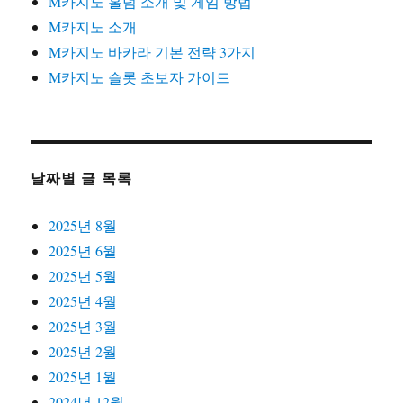
M카지노 홀덤 소개 및 게임 방법
M카지노 소개
M카지노 바카라 기본 전략 3가지
M카지노 슬롯 초보자 가이드
날짜별 글 목록
2025년 8월
2025년 6월
2025년 5월
2025년 4월
2025년 3월
2025년 2월
2025년 1월
2024년 12월