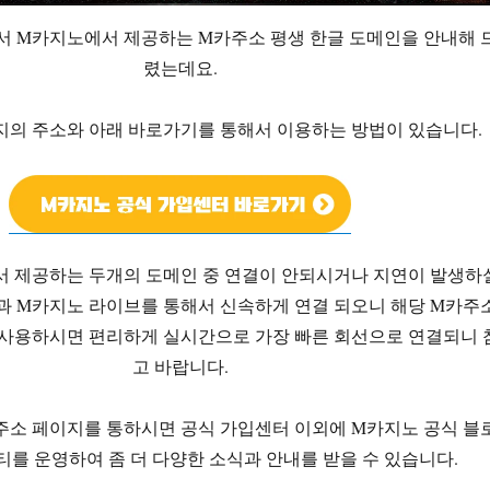
서 M카지노에서 제공하는 M카주소 평생 한글 도메인을 안내해 
렸는데요.
지의 주소와 아래 바로가기를 통해서 이용하는 방법이 있습니다.
서 제공하는 두개의 도메인 중 연결이 안되시거나 지연이 발생하
과 M카지노 라이브를 통해서 신속하게 연결 되오니 해당 M카주
 사용하시면 편리하게 실시간으로 가장 빠른 회선으로 연결되니 
고 바랍니다.
주소 페이지를 통하시면 공식 가입센터 이외에 M카지노 공식 블
를 운영하여 좀 더 다양한 소식과 안내를 받을 수 있습니다.