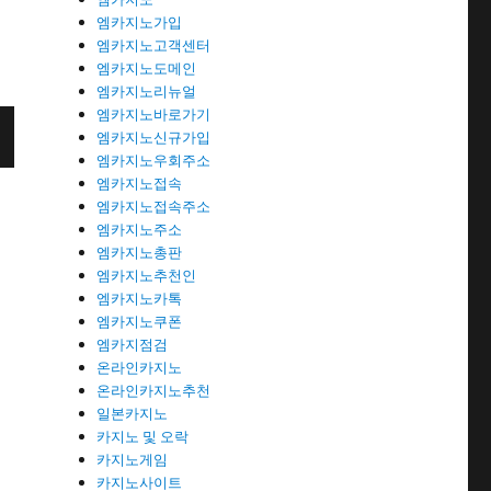
엠카지노가입
엠카지노고객센터
엠카지노도메인
엠카지노리뉴얼
엠카지노바로가기
엠카지노신규가입
엠카지노우회주소
엠카지노접속
엠카지노접속주소
엠카지노주소
엠카지노총판
엠카지노추천인
엠카지노카톡
엠카지노쿠폰
엠카지점검
온라인카지노
온라인카지노추천
일본카지노
카지노 및 오락
카지노게임
카지노사이트