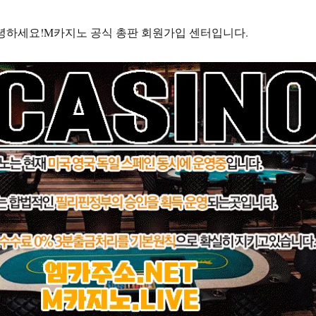
녕하세요!M카지노 공식 총판 회원가입 센터입니다.