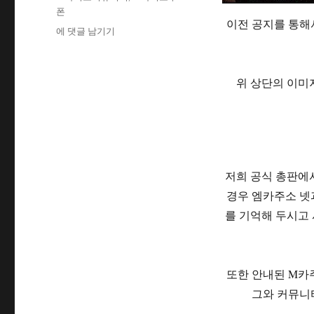
폰
이전 공지를 통해
M
에 댓글 남기기
카
주
소
위 상단의 이미
이
용
방
법
저희 공식 총판에
경우 엠카주소 넷
를 기억해 두시고
또한 안내된 M카
그와 커뮤니티