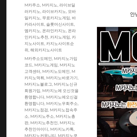
성
카
M카주소
,
M카지노
,
라이브딜
일
테
러카지노
,
라이브카지노
,
모바
안
자
고
일카지노
,
무료카지노게임
,
바
리
카라사이트
,
슬롯머신사이트
,
엠카지노
,
온라인카지노
,
온라
인카지노추천
,
카지노게임
,
카
지노사이트
,
카지노사이트순
위
,
해외카지노사이트
태
M카주소도메인
,
M카지노가입
그
코드
,
M카지노게임
,
M카지노
고객센터
,
M카지노도메인
,
M
카지노먹튀
,
M카지노바로가기
,
M카지노블로그
,
M카지노신규
회원가입
,
M카지노에 오신것을
환영합니다
,
M카지노에오신걸
환영합니다
,
M카지노우회주소
,
M카지노점검
,
M카지노접속주
소
,
M카지노주소
,
M카지노총
판
,
M카지노추천인
,
M카지노
추천인아이디
,
M카지노카톡
,
M카지노커뮤니티
,
M카지노쿠