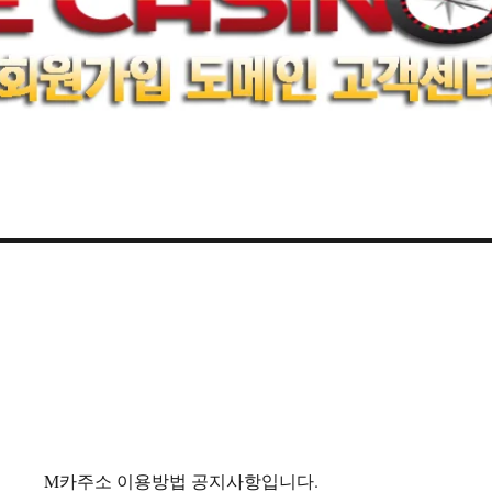
M카주소 이용방법 공지사항입니다.