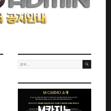
검
검
색
색: