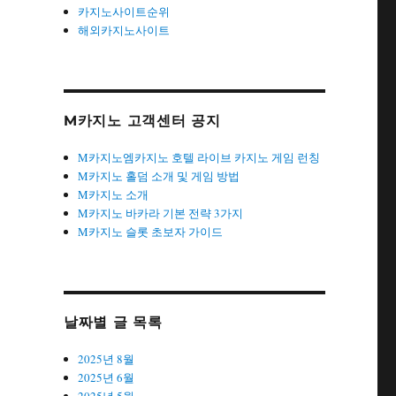
카지노사이트순위
해외카지노사이트
M카지노 고객센터 공지
M카지노엠카지노 호텔 라이브 카지노 게임 런칭
M카지노 홀덤 소개 및 게임 방법
M카지노 소개
M카지노 바카라 기본 전략 3가지
M카지노 슬롯 초보자 가이드
날짜별 글 목록
2025년 8월
2025년 6월
2025년 5월