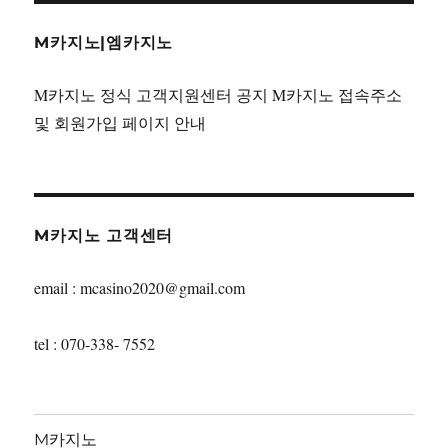
M카지노|엠카지노
M카지노 정식 고객지원센터 공지 M카지노 접속주소
및 회원가입 페이지 안내
M카지노 고객센터
email : mcasino2020@gmail.com
tel : 070-338- 7552
M카지노