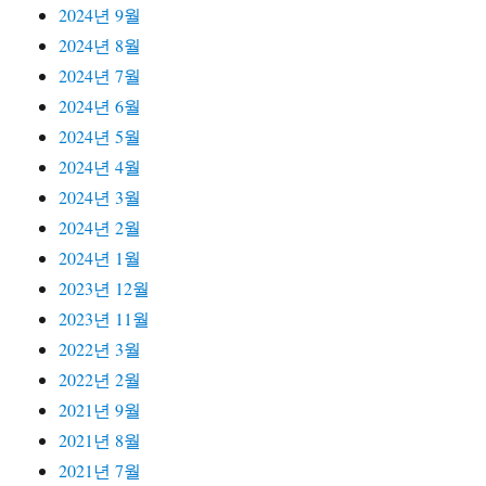
2024년 9월
2024년 8월
2024년 7월
2024년 6월
2024년 5월
2024년 4월
2024년 3월
2024년 2월
2024년 1월
2023년 12월
2023년 11월
2022년 3월
2022년 2월
2021년 9월
2021년 8월
2021년 7월