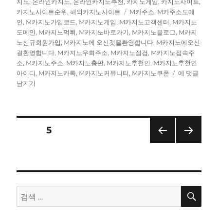
일
고
지노
,
온라인카지노
,
온라인카지노추천
,
카지노게임
,
카지노사이트
,
자
리
태
카지노사이트순위
,
해외카지노사이트
M카주소
,
M카주소도메
그
인
,
M카지노가입코드
,
M카지노게임
,
M카지노고객센터
,
M카지노
도메인
,
M카지노먹튀
,
M카지노바로가기
,
M카지노블로그
,
M카지
노신규회원가입
,
M카지노에 오신것을환영합니다
,
M카지노에오신
걸환영합니다
,
M카지노우회주소
,
M카지노점검
,
M카지노접속주
소
,
M카지노주소
,
M카지노총판
,
M카지노추천인
,
M카지노추천인
M
아이디
,
M카지노카톡
,
M카지노커뮤니티
,
M카지노쿠폰
에 댓글
카
남기기
주
소
신
규
글
페이지
5
한
글
이전
다음
페
도
쪽
쪽
메
이
인
입
검
검
니
지
색
색:
다