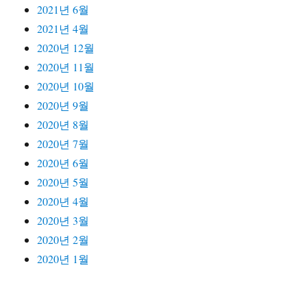
2021년 6월
2021년 4월
2020년 12월
2020년 11월
2020년 10월
2020년 9월
2020년 8월
2020년 7월
2020년 6월
2020년 5월
2020년 4월
2020년 3월
2020년 2월
2020년 1월