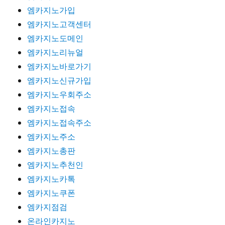
엠카지노가입
엠카지노고객센터
엠카지노도메인
엠카지노리뉴얼
엠카지노바로가기
엠카지노신규가입
엠카지노우회주소
엠카지노접속
엠카지노접속주소
엠카지노주소
엠카지노총판
엠카지노추천인
엠카지노카톡
엠카지노쿠폰
엠카지점검
온라인카지노